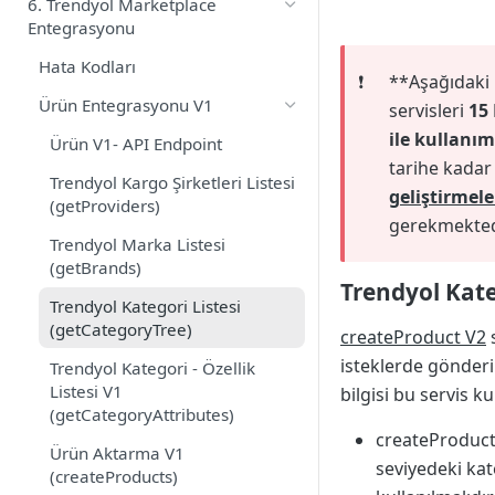
6. Trendyol Marketplace
Entegrasyonu
Hata Kodları
❗️
**Aşağıdaki
Ürün Entegrasyonu V1
servisleri
15 
ile kullanım 
Ürün V1- API Endpoint
tarihe kada
Trendyol Kargo Şirketleri Listesi
geliştirmele
(getProviders)
gerekmekted
Trendyol Marka Listesi
(getBrands)
Trendyol Kateg
Trendyol Kategori Listesi
(getCategoryTree)
createProduct V2
s
isteklerde gönderi
Trendyol Kategori - Özellik
Listesi V1
bilgisi bu servis ku
(getCategoryAttributes)
createProduct
Ürün Aktarma V1
seviyedeki kate
(createProducts)