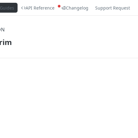
Guides
API Reference
Changelog
Support Request
ON
erim