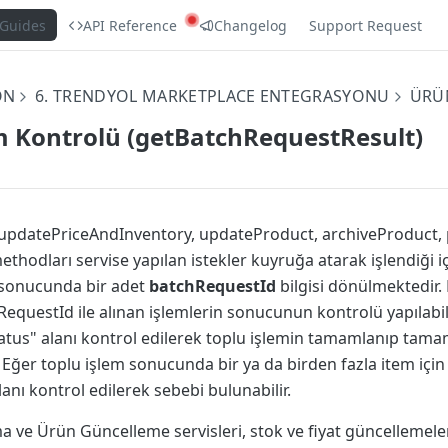
Guides
API Reference
Changelog
Support Request
ON
6. TRENDYOL MARKETPLACE ENTEGRASYONU
ÜRÜ
m Kontrolü (getBatchRequestResult)
updatePriceAndInventory, updateProduct, archiveProduct, 
hodları servise yapılan istekler kuyruğa atarak işlendiği iç
k sonucunda bir adet
batchRequestId
bilgisi dönülmektedir
equestId ile alınan işlemlerin sonucunun kontrolü yapılabili
tus" alanı kontrol edilerek toplu işlemin tamamlanıp tam
r. Eğer toplu işlem sonucunda bir ya da birden fazla item içi
anı kontrol edilerek sebebi bulunabilir.
 ve Ürün Güncelleme servisleri, stok ve fiyat güncellemeler