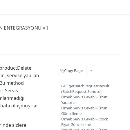
N ENTEGRASYONU V1
productDelete,
Copy Page
in, servise yapılan
. Bu method
GET getBatchRequestResult
r. Servis
(BatchRequest Sonucu)
Örnek Servis Cevabı - Ürün
amlanmadığı
Yaratma
n hata oluşmuş ise
Örnek Servis Cevabı - Ürün
Güncelleme
Örnek Servis Cevabı - Stock
inde sizlere
Fiyat Güncelleme