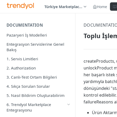
Türkiye Marketplace (TR)
Home
DOCUMENTATI
DOCUMENTATION
Toplu İşle
Pazaryeri İş Modelleri
Entegrasyon Servislerine Genel
Bakış
1. Servis Limitleri
createProducts, 
unlockProduct met
2. Authorization
her başarlı iste
3. Canlı-Test Ortam Bilgileri
yardımıyla batchR
4. Sıkça Sorulan Sorular
dönüşündeki "sta
kontrol edilebili
5. Nasıl Bildirim Oluşturabilirim
failureReasons al
6. Trendyol Marketplace
Entegrasyonu
Ürün Aktarma