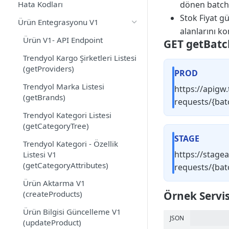
Hata Kodları
dönen batch 
Stok Fiyat g
Ürün Entegrasyonu V1
alanlarını k
Ürün V1- API Endpoint
GET
getBatc
Trendyol Kargo Şirketleri Listesi
(getProviders)
PROD
Trendyol Marka Listesi
https://apigw
(getBrands)
requests/{bat
Trendyol Kategori Listesi
(getCategoryTree)
STAGE
Trendyol Kategori - Özellik
https://stage
Listesi V1
(getCategoryAttributes)
requests/{bat
Ürün Aktarma V1
(createProducts)
Örnek Servi
Ürün Bilgisi Güncelleme V1
JSON
(updateProduct)