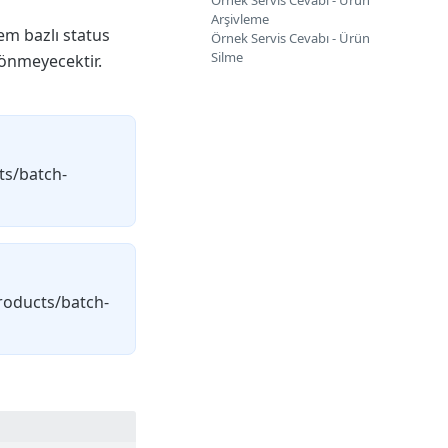
Örnek Servis Cevabı - Ürün
Arşivleme
em bazlı status
Örnek Servis Cevabı - Ürün
Silme
dönmeyecektir.
ts/batch-
products/batch-