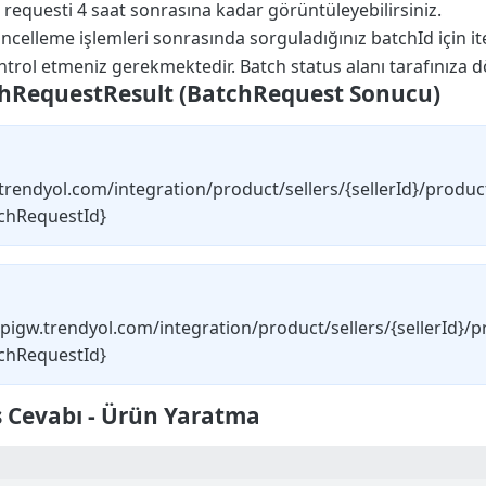
requesti 4 saat sonrasına kadar görüntüleyebilirsiniz.
üncelleme işlemleri sonrasında sorguladığınız batchId için it
ontrol etmeniz gerekmektedir. Batch status alanı tarafınıza 
hRequestResult (BatchRequest Sonucu)
.trendyol.com/integration/product/sellers/{sellerId}/produc
chRequestId}
apigw.trendyol.com/integration/product/sellers/{sellerId}/
chRequestId}
s Cevabı - Ürün Yaratma